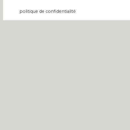
données personnelles, veuillez consulter notre
politique de confidentialité
.