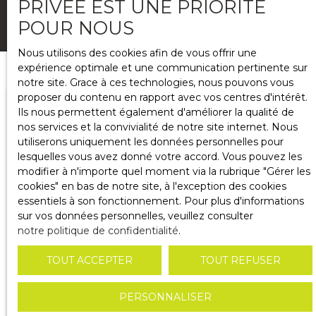
PRIVÉE EST UNE PRIORITÉ
CRÉER MON ALERTE PERSONNALISÉE
POUR NOUS
Nous utilisons des cookies afin de vous offrir une
expérience optimale et une communication pertinente sur
notre site. Grace à ces technologies, nous pouvons vous
proposer du contenu en rapport avec vos centres d'intérêt.
Ils nous permettent également d'améliorer la qualité de
Type d'offre
nos services et la convivialité de notre site internet. Nous
Vente
utiliserons uniquement les données personnelles pour
lesquelles vous avez donné votre accord. Vous pouvez les
Type de bien
modifier à n'importe quel moment via la rubrique ″Gérer les
Appartement
cookies″ en bas de notre site, à l'exception des cookies
essentiels à son fonctionnement. Pour plus d'informations
sur vos données personnelles, veuillez consulter
Localisation
notre politique de confidentialité
.
TOUT ACCEPTER
TOUT REFUSER
RECHERCHER
PERSONNALISER