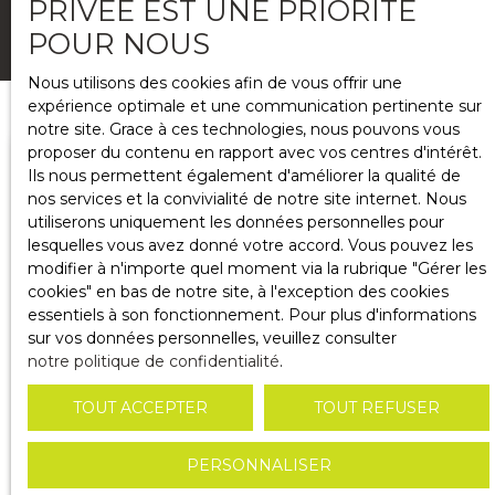
PRIVÉE EST UNE PRIORITÉ
CRÉER MON ALERTE PERSONNALISÉE
POUR NOUS
Nous utilisons des cookies afin de vous offrir une
expérience optimale et une communication pertinente sur
notre site. Grace à ces technologies, nous pouvons vous
proposer du contenu en rapport avec vos centres d'intérêt.
Ils nous permettent également d'améliorer la qualité de
Type d'offre
nos services et la convivialité de notre site internet. Nous
Vente
utiliserons uniquement les données personnelles pour
lesquelles vous avez donné votre accord. Vous pouvez les
Type de bien
modifier à n'importe quel moment via la rubrique ″Gérer les
Appartement
cookies″ en bas de notre site, à l'exception des cookies
essentiels à son fonctionnement. Pour plus d'informations
sur vos données personnelles, veuillez consulter
Localisation
notre politique de confidentialité
.
TOUT ACCEPTER
TOUT REFUSER
RECHERCHER
PERSONNALISER