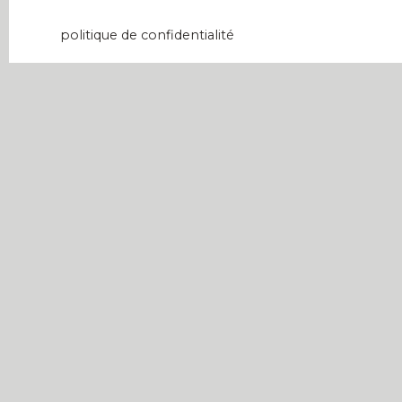
données personnelles, veuillez consulter notre
politique de confidentialité
.