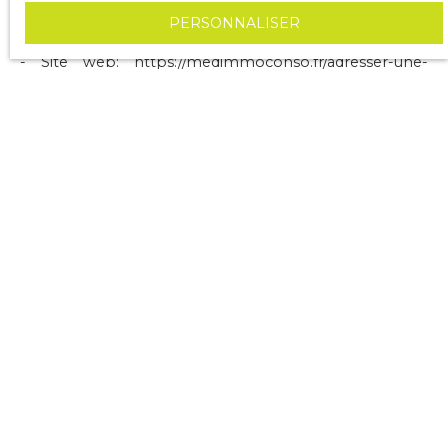
- Commune: LA BAULE CEDEX 44505
PERSONNALISER
- E-mail: contact@ahoraimmobilier.com
- Site web:
https://medimmoconso.fr/adresser-une-
reclamation
Si aucune solution amiable n'est trouvée, le
consommateur peut également recourir à la
plateforme de règlement en ligne des litiges de l’Union
Européenne :
https://ec.europa.eu/consumers/odr
.
NOS HONORAIRES