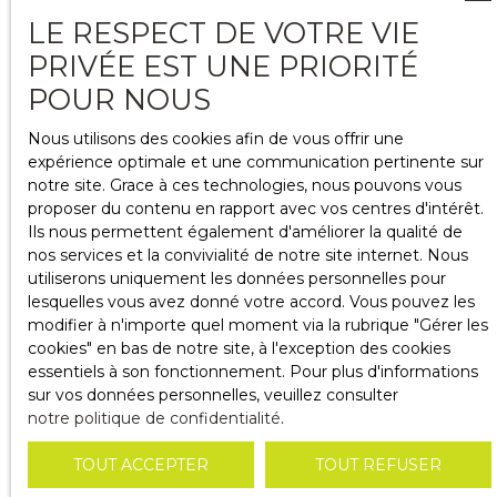
LE RESPECT DE VOTRE VIE
+
PRIVÉE EST UNE PRIORITÉ
−
POUR NOUS
Le directeur de publication est Monsieur/Madame
Christine CHOMEL DE VARAGNES en sa qualité de
Nous utilisons des cookies afin de vous offrir une
Gérant de AHORA IMMOBILIER • SASAHORA
expérience optimale et une communication pertinente sur
IMMOBILIER au capital de 7622,45 € • SIRET 431494772
notre site. Grace à ces technologies, nous pouvons vous
• Carte pro CPI 13102017000016593 délivrée par CCI
proposer du contenu en rapport avec vos centres d'intérêt.
MARSEILLE Palais de la Bourse, 9 la Canebière 13001
Ils nous permettent également d'améliorer la qualité de
Marseille • La société ne doit recevoir ni détenir d'autres
nos services et la convivialité de notre site internet. Nous
fonds, effets ou valeurs que ceux représentatifs de sa
utiliserons uniquement les données personnelles pour
rémunération ou de sa commission
lesquelles vous avez donné votre accord. Vous pouvez les
modifier à n'importe quel moment via la rubrique ″Gérer les
Conformément à l’article L. 612-1 du Code de la
cookies″ en bas de notre site, à l'exception des cookies
consommation, en cas de litige, le consommateur a la
essentiels à son fonctionnement. Pour plus d'informations
possibilité de recourir gratuitement au médiateur de la
sur vos données personnelles, veuillez consulter
consommation dont l’entreprise relève.
notre politique de confidentialité
.
Coordonnées du médiateur :
- Nom: Medimmoconso
TOUT ACCEPTER
TOUT REFUSER
- Adresse: 1 Allée du Parc de Mesemena - Bât A - CS
25222 -