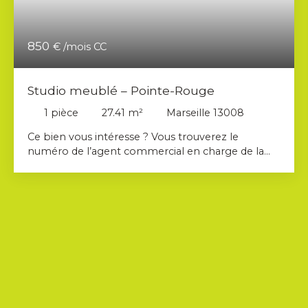
850
€ /mois CC
Studio meublé – Pointe-Rouge
1
pièce
27.41
m²
Marseille 13008
Ce bien vous intéresse ? Vous trouverez le
numéro de l’agent commercial en charge de la
location du bien sur la deuxième photo de
l’annonce. Merci de contacter directement le
commercial, et non l’agence. AHORA
IMMOBILIER vous propose à la location ce studio
meublé d'environ 27 m² en rez-de-chaussée, situé
Boulevard des Vagues, dans le quartier de la
Pointe-Rouge, 8ème arrondissement de Marseille.
Profitez d'un accès immédiat à la plage, accessible
en seulement quelques minutes à pied. Ce studio
rénové offre un bel espace d'environ 18 m² avec