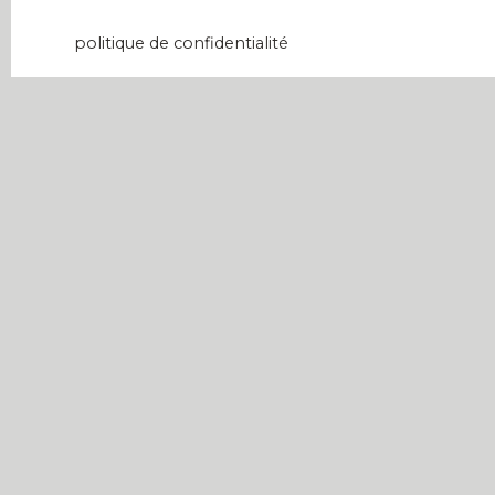
données personnelles, veuillez consulter notre
politique de confidentialité
.