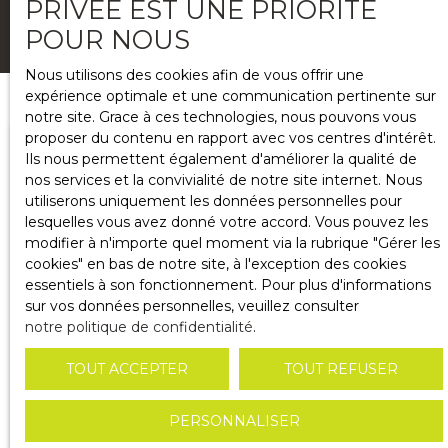
PRIVÉE EST UNE PRIORITÉ
CRÉER MON ALERTE PERSONNALISÉE
POUR NOUS
Nous utilisons des cookies afin de vous offrir une
expérience optimale et une communication pertinente sur
notre site. Grace à ces technologies, nous pouvons vous
proposer du contenu en rapport avec vos centres d'intérêt.
Ils nous permettent également d'améliorer la qualité de
Type d'offre
nos services et la convivialité de notre site internet. Nous
Vente
utiliserons uniquement les données personnelles pour
lesquelles vous avez donné votre accord. Vous pouvez les
Type de bien
modifier à n'importe quel moment via la rubrique ″Gérer les
Appartement
cookies″ en bas de notre site, à l'exception des cookies
essentiels à son fonctionnement. Pour plus d'informations
sur vos données personnelles, veuillez consulter
Localisation
notre politique de confidentialité
.
TOUT ACCEPTER
TOUT REFUSER
RECHERCHER
PERSONNALISER