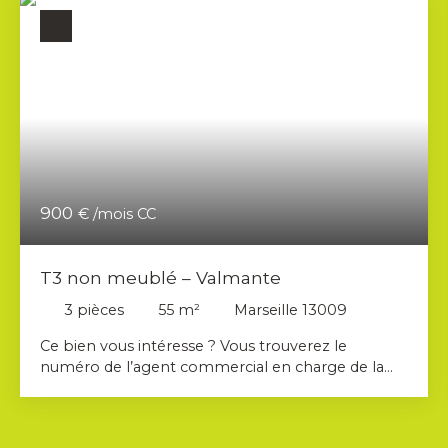
900
€ /mois CC
T3 non meublé – Valmante
3
pièces
55
m²
Marseille 13009
Ce bien vous intéresse ? Vous trouverez le
numéro de l’agent commercial en charge de la
location du bien sur la deuxième photo de
l’annonce. Merci de contacter directement le
commercial, et non l’agence. AHORA