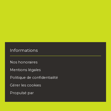
IMMOBILIER vous propose à la location ce T3
non-meublé d'environ 55 m² situé à Valmante,
dans le 9ème arrondissement de Marseille. Il offre
une vue exceptionnelle sur la rade de Marseille
depuis la pièce à vivre avec une cuisine semi-
équipée, deux chambres et une salle de bain.
Parking libre dans résidence. Mandat de gestion :
13-76 L'agence AHORA IMMOBILIER 11 boulevard
du Redon 13009 MARSEILLE, vous propose une
sélection d'appartements et de maisons / villas à
Informations
la vente et à la location dans les secteurs de
Marseille Sud.
Nos honoraires
Mentions légales
Politique de confidentialité
Gérer les cookies
Propulsé par