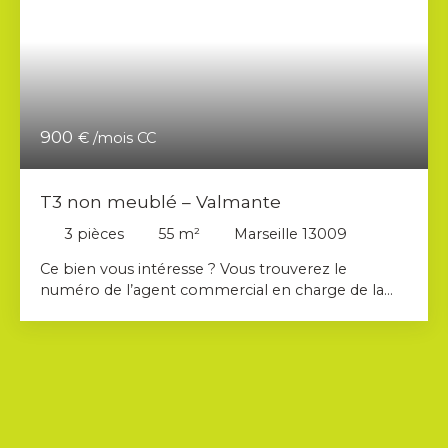
900
€ /mois CC
T3 non meublé – Valmante
3
pièces
55
m²
Marseille 13009
Ce bien vous intéresse ? Vous trouverez le
numéro de l’agent commercial en charge de la
location du bien sur la deuxième photo de
l’annonce. Merci de contacter directement le
commercial, et non l’agence. AHORA
IMMOBILIER vous propose à la location ce T3
non-meublé d'environ 55 m² situé à Valmante,
dans le 9ème arrondissement de Marseille. Il offre
une vue exceptionnelle sur la rade de Marseille