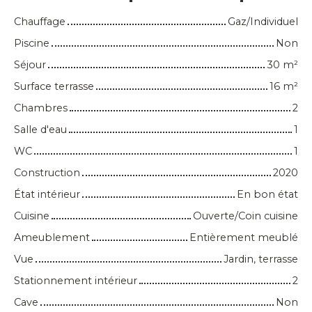
Chauffage
Gaz/Individuel
Piscine
Non
Séjour
30
m²
Surface terrasse
16
m²
Chambres
2
Salle d'eau
1
WC
1
Construction
2020
État intérieur
En bon état
Cuisine
Ouverte/Coin cuisine
Ameublement
Entièrement meublé
Vue
Jardin, terrasse
Stationnement intérieur
2
Cave
Non