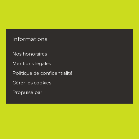
depuis la pièce à vivre avec une cuisine semi-
équipée, deux chambres et une salle de bain.
Parking libre dans résidence. Mandat de gestion :
13-76 L'agence AHORA IMMOBILIER 11 boulevard
du Redon 13009 MARSEILLE, vous propose une
sélection d'appartements et de maisons / villas à
Informations
la vente et à la location dans les secteurs de
Marseille Sud.
Nos honoraires
Mentions légales
Politique de confidentialité
Gérer les cookies
Propulsé par