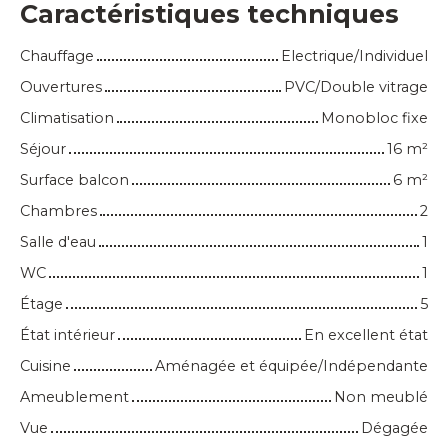
Caractéristiques techniques
Chauffage
Electrique/Individuel
Ouvertures
PVC/Double vitrage
Climatisation
Monobloc fixe
Séjour
16
m²
Surface balcon
6
m²
Chambres
2
Salle d'eau
1
WC
1
Étage
5
État intérieur
En excellent état
Cuisine
Aménagée et équipée/Indépendante
Ameublement
Non meublé
Vue
Dégagée