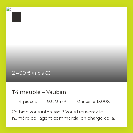
2 400
€ /mois CC
T4 meublé – Vauban
4
pièces
93.23
m²
Marseille 13006
Ce bien vous intéresse ? Vous trouverez le
numéro de l’agent commercial en charge de la
location du bien sur la deuxième photo de
l’annonce. Merci de contacter directement le