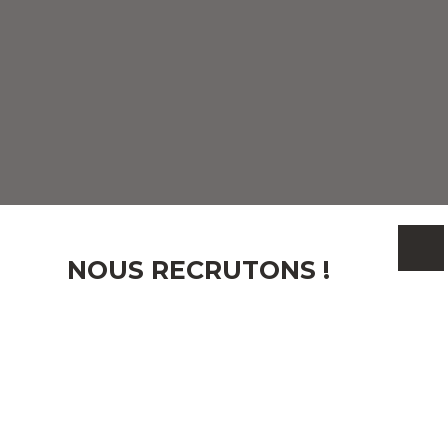
NOUS RECRUTONS !
Email
J'accepte le traitement de mes données personnelles
conformément au RGPD. Si vous ne souhaitez pas
faire l'objet de prospection commerciale par voie
téléphonique, vous pouvez vous inscrire gratuitement