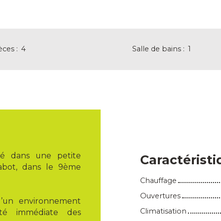
èces
:
4
Salle de bains
:
1
é dans une petite
Caractérist
abot, dans le 9ème
Chauffage
Ouvertures
d’un environnement
Climatisation
ité immédiate des