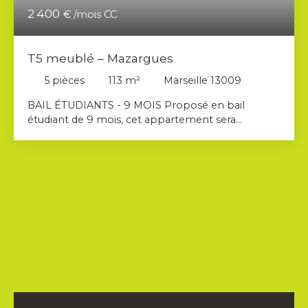
2 400
€ /mois CC
T5 meublé – Mazargues
5
pièces
113
m²
Marseille 13009
BAIL ÉTUDIANTS - 9 MOIS Proposé en bail
étudiant de 9 mois, cet appartement sera
disponible à partir de fin août / début septembre
et constitue une solution idéale pour une
colocation étudiante. Ce bien vous intéresse ?
Vous trouverez le numéro de l’agent commercial
en charge de la location du bien sur la deuxième
photo de l’annonce. Merci de contacter
directement le commercial, et non l’agence.
AHORA IMMOBILIER vous propose à la location
ce T5 meublé d'environ 113 m² situé au 4ème et
dernier étage d'une résidence sécurisée avec
ascenseur du 9ème arrondissement de Marseille.
Cet appartement spacieux et lumineux se
compose d'un agréable séjour ouvrant sur une