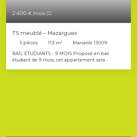
2 400
€ /mois CC
T5 meublé – Mazargues
5
pièces
113
m²
Marseille 13009
BAIL ÉTUDIANTS - 9 MOIS Proposé en bail
étudiant de 9 mois, cet appartement sera
disponible à partir de fin août / début septembre
et constitue une solution idéale pour une
colocation étudiante. Ce bien vous intéresse ?
Vous trouverez le numéro de l’agent commercial
en charge de la location du bien sur la deuxième
photo de l’annonce. Merci de contacter
directement le commercial, et non l’agence.
AHORA IMMOBILIER vous propose à la location
ce T5 meublé d'environ 113 m² situé au 4ème et
dernier étage d'une résidence sécurisée avec
ascenseur du 9ème arrondissement de Marseille.