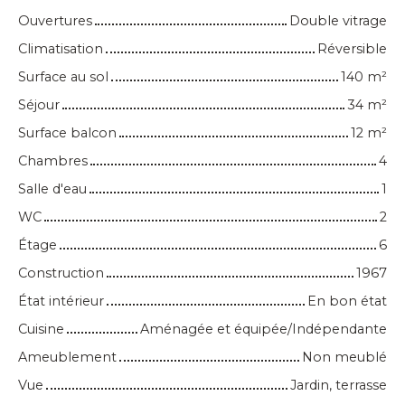
Ouvertures
Double vitrage
Climatisation
Réversible
Surface au sol
140
m²
Séjour
34
m²
Surface balcon
12
m²
Chambres
4
Salle d'eau
1
WC
2
Étage
6
Construction
1967
État intérieur
En bon état
Cuisine
Aménagée et équipée/Indépendante
Ameublement
Non meublé
Vue
Jardin, terrasse