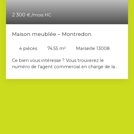
2 300
€ /mois HC
Maison meublée – Montredon
4
pièces
74.55
m²
Marseille 13008
Ce bien vous intéresse ? Vous trouverez le
numéro de l’agent commercial en charge de la
location du bien sur la deuxième photo de
l’annonce. Merci de contacter directement le
commercial, et non l’agence. AHORA
IMMOBILIER vous propose à la location cette
maison d'environ 74 m² nichée au cœur d’un
environnement naturel exceptionnel du 8ème
arrondissement de Marseille. Cette demeure
unique offre une expérience de vie incomparable
face à l’une des plus belles vues de Marseille, avec
un panorama spectaculaire sur la rade, les îles du