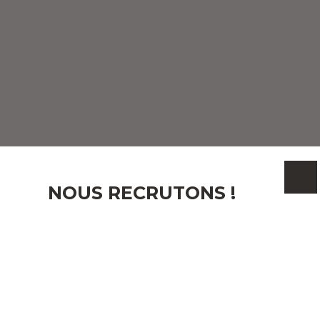
NOUS RECRUTONS !
Email
J'accepte le traitement de mes données personnelles
conformément au RGPD. Si vous ne souhaitez pas
faire l'objet de prospection commerciale par voie
téléphonique, vous pouvez vous inscrire gratuitement