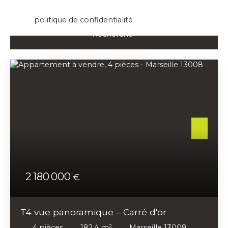
données personnelles, veuillez consulter notre
politique de confidentialité
.
Rechercher
2 180 000
€
T4 vue panoramique – Carré d'or
4
pièces
182.4
m²
Marseille 13008