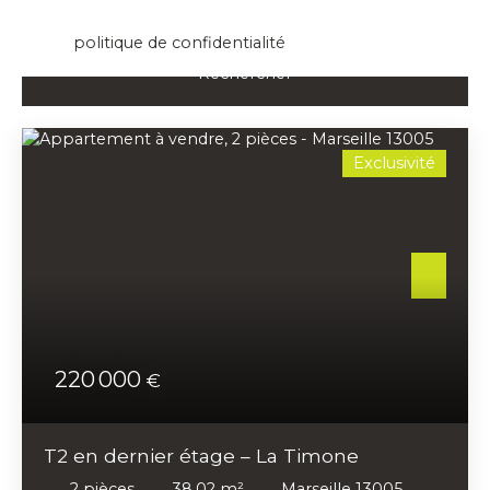
données personnelles, veuillez consulter notre
politique de confidentialité
.
Rechercher
Exclusivité
220 000
€
T2 en dernier étage – La Timone
2
pièces
38.02
m²
Marseille 13005