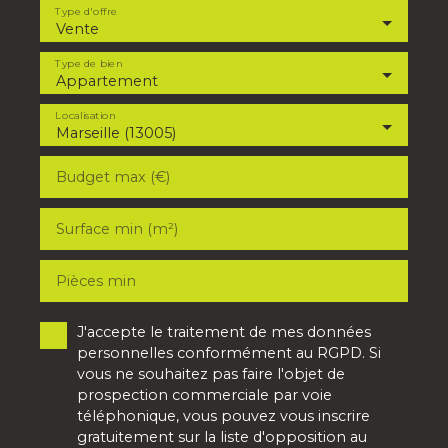
d'appartements et de maisons / villas à la vente et
Type d'offre
à la location dans les secteurs de Marseille Sud.
Vente
Type de bien
Appartement
Localisation
Marseille (13005)
Budget max (€)
Surface min (m²)
Pièces min
J'accepte le traitement de mes données
personnelles conformément au RGPD. Si
vous ne souhaitez pas faire l'objet de
prospection commerciale par voie
téléphonique, vous pouvez vous inscrire
gratuitement sur la liste d'opposition au