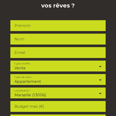
vos rêves ?
Prénom
Nom
Email
Type d'offre
Vente
Type de bien
Appartement
Localisation
Marseille (13006)
Budget max (€)