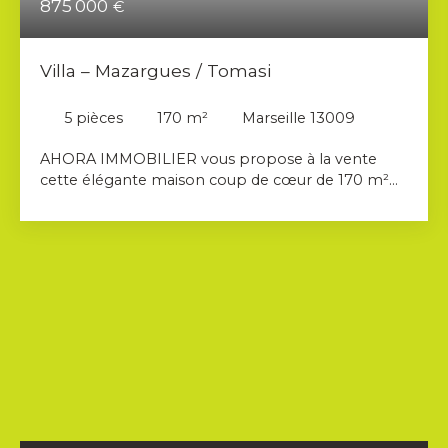
875 000
€
Villa – Mazargues / Tomasi
5
pièces
170
m²
Marseille 13009
AHORA IMMOBILIER vous propose à la vente
cette élégante maison coup de cœur de 170 m²
en parfait état, nichée sur un terrain plat de 453
m² piscinable, à deux pas du charmant village de
Mazargues et de toutes les commodités du très
recherché 9ème arrondissement de Marseille. Dès
l’entrée, le ton est donné : volumes généreux,
luminosité et atmosphère chaleureuse. La pièce
de vie, spacieuse et pleine de caractère, s’ouvre sur
la magnifique terrasse exposée Ouest, véritable
havre de paix, sans vis-à-vis. Vous apprécierez
également sa superbe cuisine moderne,
entièrement rénovée, idéale pour recevoir et
partager des moments conviviaux. Côté nuit, la