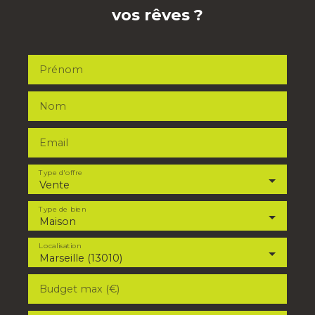
vos rêves ?
Prénom
Nom
Email
Type d'offre
Vente
Type de bien
Maison
Localisation
Marseille (13010)
Budget max (€)