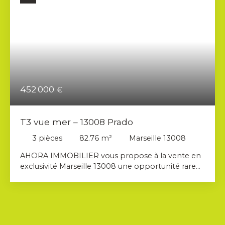
452 000
€
T3 vue mer – 13008 Prado
3
pièces
82.76
m²
Marseille 13008
AHORA IMMOBILIER vous propose à la vente en
exclusivité Marseille 13008 une opportunité rare
sur le très prisé secteur du Prado, un appartement
T3 d’environ 83 m² avec terrasse vue mer , offrant
un cadre de vie à la fois moderne, confortable et
privilégié. Situé au sein d’une résidence sécurisée
et parfaitement entretenue, avec la présence d’un