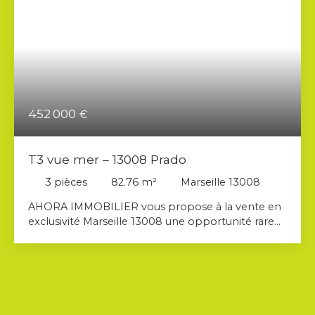
452 000
€
T3 vue mer – 13008 Prado
3
pièces
82.76
m²
Marseille 13008
AHORA IMMOBILIER vous propose à la vente en
exclusivité Marseille 13008 une opportunité rare
sur le très prisé secteur du Prado, un appartement
T3 d’environ 83 m² avec terrasse vue mer , offrant
un cadre de vie à la fois moderne, confortable et
privilégié. Situé au sein d’une résidence sécurisée
et parfaitement entretenue, avec la présence d’un
gardien et l’accès à une piscine, ce bien conjugue