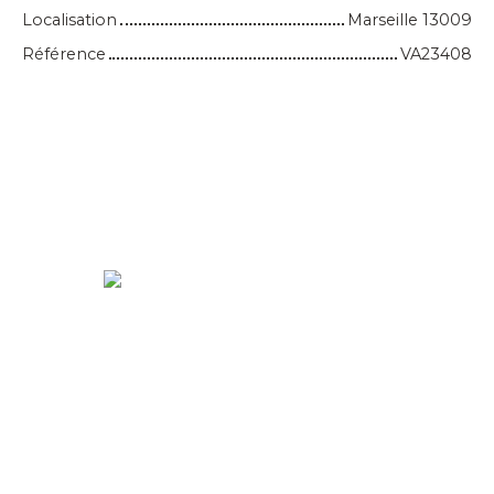
Localisation
Marseille 13009
Référence
VA23408