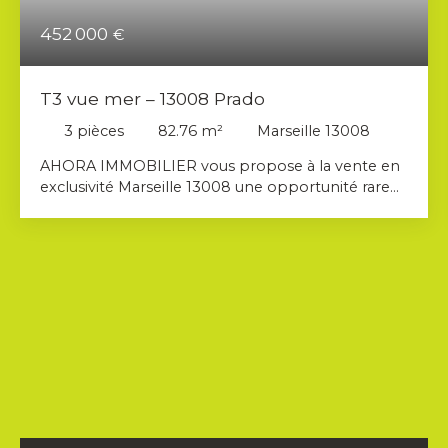
452 000
€
T3 vue mer – 13008 Prado
3
pièces
82.76
m²
Marseille 13008
AHORA IMMOBILIER vous propose à la vente en
exclusivité Marseille 13008 une opportunité rare
sur le très prisé secteur du Prado, un appartement
T3 d’environ 83 m² avec terrasse vue mer , offrant
un cadre de vie à la fois moderne, confortable et
privilégié. Situé au sein d’une résidence sécurisée
et parfaitement entretenue, avec la présence d’un
gardien et l’accès à une piscine, ce bien conjugue
sérénité, standing et qualité de vie au quotidien.
Dès l’entrée dans la résidence, vous apprécierez
l’environnement soigné, calme et recherché, idéal
pour une résidence principale comme pour un
investissement patrimonial de qualité.
L’appartement se distingue immédiatement par