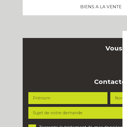
BIENS A LA VENTE
Vous s
Contactez
Prénom
Nom
Sujet de votre demande