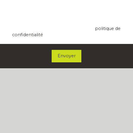
ersonnelles conformément au RGPD. Si vous ne souhaitez pas
Société Worldline, Service Bloctel, CS 61311, 41013
re gratuitement sur la liste d'opposition au démarchage téléph
BLOIS CEDEX.
ctel.gouv.fr ou par courrier adressé à :
Pour en savoir plus sur le traitement de vos données
11, 41013 BLOIS CEDEX.
personnelles, veuillez consulter notre
politique de
confidentialité
.
os données personnelles, veuillez consulter notre
politique de 
Envoyer