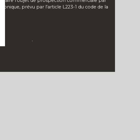
 faire l'objet de prospection commerciale par
onique, prévu par l'article L223-1 du code de la
confidentialité
.