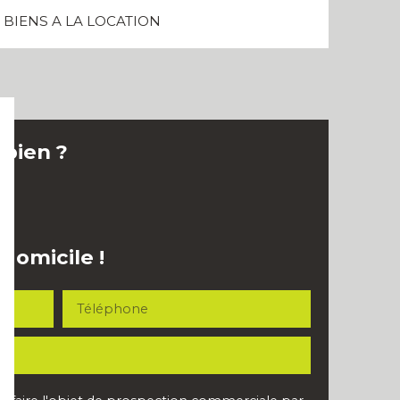
BIENS A LA LOCATION
 bien ?
domicile !
Téléphone