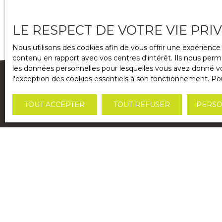
LE RESPECT DE VOTRE VIE PRI
Nous utilisons des cookies afin de vous offrir une expérien
contenu en rapport avec vos centres d'intérêt. Ils nous perme
les données personnelles pour lesquelles vous avez donné vot
l'exception des cookies essentiels à son fonctionnement. Pou
TOUT ACCEPTER
TOUT REFUSER
PERSO
Vous s
Lorem ipsum dolor sit amet, consectetur adipiscing
In dui ex, fringilla eu velit vitae, fringilla eleifend se
Aliquam aliquam ante orci, a mattis ex facilisis et.
In at tristique purus.
Mauris vehicula ultricies viverra.
Ut tristique nec nunc nec tempor.
In ha