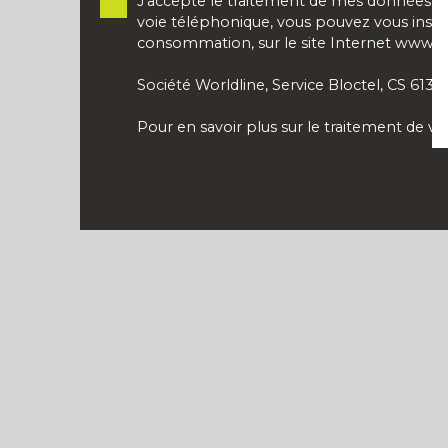
J'accepte le traitement de mes données p
voie téléphonique, vous pouvez vous inscri
consommation, sur le site Internet www.blo
Société Worldline, Service Bloctel, CS 613
Pour en savoir plus sur le traitement de v