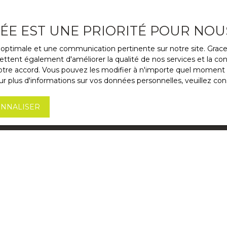
VÉE EST UNE PRIORITÉ POUR NOU
ce optimale et une communication pertinente sur notre site. Gra
ttent également d'améliorer la qualité de nos services et la conv
re accord. Vous pouvez les modifier à n'importe quel moment via
r plus d'informations sur vos données personnelles, veuillez con
NNALISER
ouhaitez connaître la valeur de votre
 elit.
m.