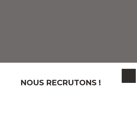
NOUS RECRUTONS !
Email
J'accepte le traitement de mes données personnelles
conformément au RGPD. Si vous ne souhaitez pas
faire l'objet de prospection commerciale par voie
téléphonique, vous pouvez vous inscrire gratuitement