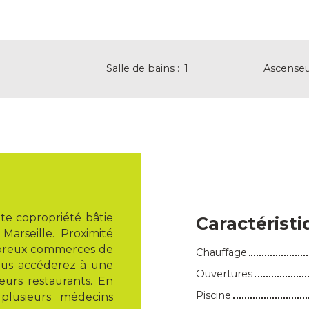
Salle de bains
:
1
Ascense
te copropriété bâtie
Caractérist
arseille. Proximité
breux commerces de
Chauffage
ous accéderez à une
Ouvertures
eurs restaurants. En
Piscine
plusieurs médecins