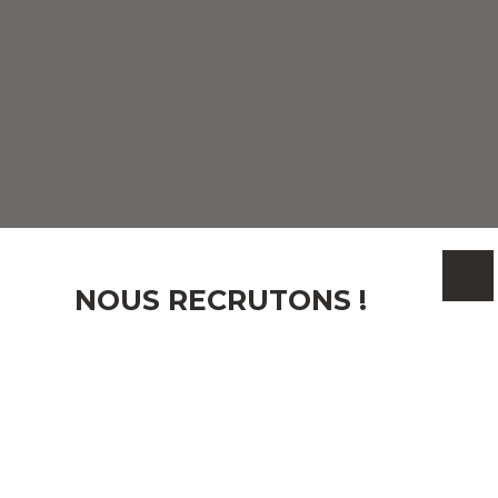
NOUS RECRUTONS !
Email
J'accepte le traitement de mes données personnelles
conformément au RGPD. Si vous ne souhaitez pas
faire l'objet de prospection commerciale par voie
téléphonique, vous pouvez vous inscrire gratuitement